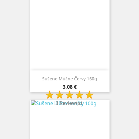
Sušene Múčne Červy 160g
Cena
3,08 €
3 Review(s)