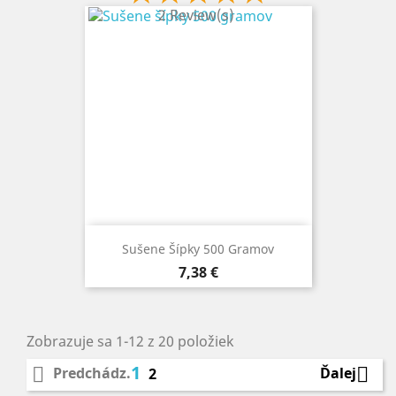
2 Review(s)
Sušene Šípky 500 Gramov
Cena
7,38 €
Zobrazuje sa 1-12 z 20 položiek
1


Predchádz.
Ďalej
2