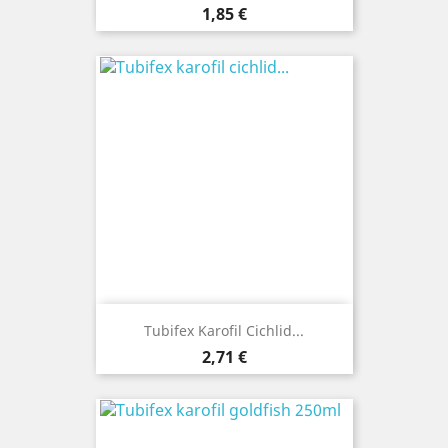
Cena
1,85 €
Tubifex Karofil Cichlid...
Cena
2,71 €