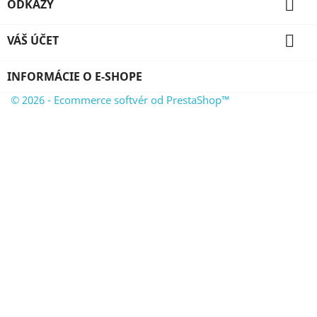

ODKAZY

VÁŠ ÚČET
INFORMÁCIE O E-SHOPE
© 2026 - Ecommerce softvér od PrestaShop™