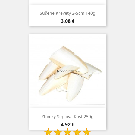
Sušene Krevety 3-5cm 140g
Cena
3,08 €
Zlomky Sépiová Kosť 250g
Cena
4,92 €