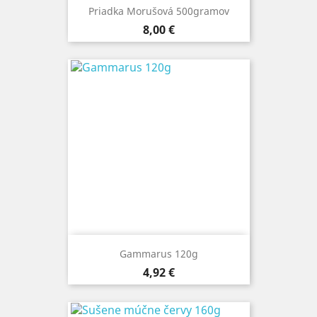
Priadka Morušová 500gramov
Cena
8,00 €
Gammarus 120g
Cena
4,92 €