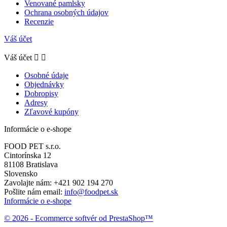
Venované pamlsky
Ochrana osobných údajov
Recenzie
Váš účet
Váš účet


Osobné údaje
Objednávky
Dobropisy
Adresy
Zľavové kupóny
Informácie o e-shope
FOOD PET s.r.o.
Cintorínska 12
81108 Bratislava
Slovensko
Zavolajte nám:
+421 902 194 270
Pošlite nám email:
info@foodpet.sk
Informácie o e-shope
© 2026 - Ecommerce softvér od PrestaShop™