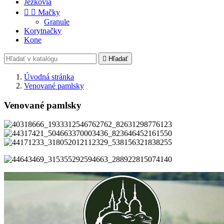
Ježkovia


Mačky
Granule
Korytnačky
Kone

Hľadať
Úvodná stránka
Venované pamlsky
Venované pamlsky