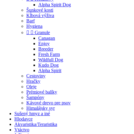
Alpha Spirit Dog
Šunkové kosti
Kĺbová výživa
Barf
Hygiena


Granule
Canagan
Enjoy
Breeder
Fresh Farm
Wildfull Dog
Kudo Dog
Alpha Spirit
Cestoviny
Hračky
Oleje
Prémiové balíky
Šampóny
Kávové drevo pre psov
Himalájsky syr
Sušený hmyz a iné
Hlodavce
Akvaristika/Teraristika
Vtáctvo