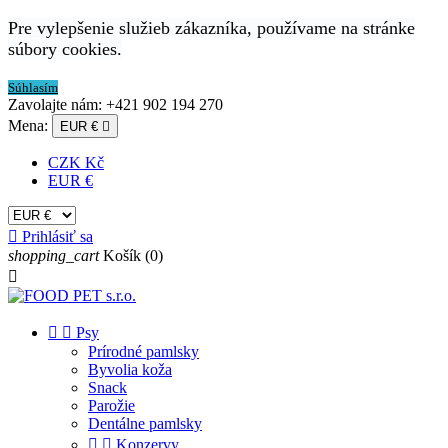
Pre vylepšenie služieb zákazníka, používame na stránke
súbory cookies.
Súhlasím
Zavolajte nám:
+421 902 194 270
Mena:
EUR €

CZK Kč
EUR €

Prihlásiť sa
shopping_cart
Košík
(0)



Psy
Prírodné pamlsky
Byvolia koža
Snack
Parožie
Dentálne pamlsky


Konzervy